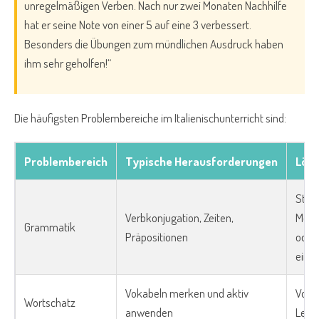
unregelmäßigen Verben. Nach nur zwei Monaten Nachhilfe
hat er seine Note von einer 5 auf eine 3 verbessert.
Besonders die Übungen zum mündlichen Ausdruck haben
ihm sehr geholfen!“
Die häufigsten Problembereiche im Italienischunterricht sind:
Problembereich
Typische Herausforderungen
Lösu
Stru
Verbkonjugation, Zeiten,
Merkh
Grammatik
Präpositionen
oder
eing
Vokabeln merken und aktiv
Vokab
Wortschatz
anwenden
Lernk