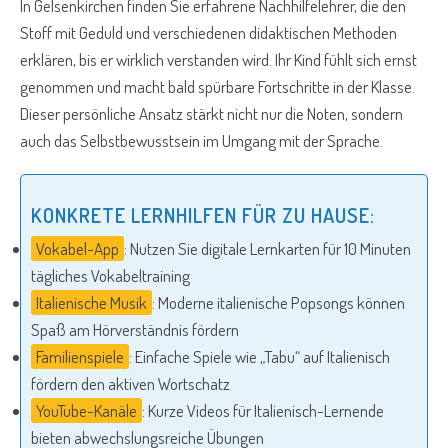
In Gelsenkirchen finden Sie erfahrene Nachhilfelehrer, die den
Stoff mit Geduld und verschiedenen didaktischen Methoden
erklären, bis er wirklich verstanden wird. Ihr Kind fühlt sich ernst
genommen und macht bald spürbare Fortschritte in der Klasse.
Dieser persönliche Ansatz stärkt nicht nur die Noten, sondern
auch das Selbstbewusstsein im Umgang mit der Sprache.
KONKRETE LERNHILFEN FÜR ZU HAUSE:
Vokabel-App
: Nutzen Sie digitale Lernkarten für 10 Minuten
tägliches Vokabeltraining
Italienische Musik
: Moderne italienische Popsongs können
Spaß am Hörverständnis fördern
Familienspiele
: Einfache Spiele wie „Tabu“ auf Italienisch
fördern den aktiven Wortschatz
YouTube-Kanäle
: Kurze Videos für Italienisch-Lernende
bieten abwechslungsreiche Übungen