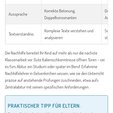
Korrekte Betonung,
Gezie
Aussprache
Doppelkonsonanten
Audi
Komplexe Texte verstehen und
Schri
Textverständnis
analysieren
stei
Die Nachhilfe bereitet Ihr Kind auf mehr als nur die nächste
Klassenarbeit vor. Gute Italienischkenntnisse öffnen Türen – sei
es fürs Abitur, ein Studium oder später im Beruf. Erfahrene
Nachhilfelehrer in Gelsenkirchen wissen, wie sie den Unterricht
präzise auf anstehende Prüfungen zuschneiden, etwa aufs
Zentralabitur mit seinen spezifischen Anforderungen.
PRAKTISCHER TIPP FÜR ELTERN: