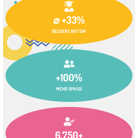
⌀ +33%
BESSERE NOTEN!
+100%
MEHR SPASS!
6.750+